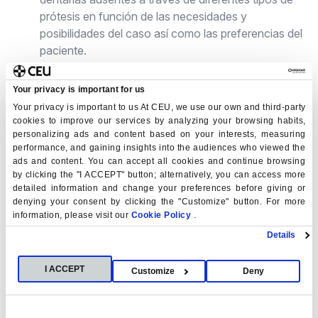
prótesis en función de las necesidades y
posibilidades del caso así como las preferencias del
paciente.
Ortodoncia
Your privacy is important for us
Procedimientos destinados al estudio, diagnóstico y
Your privacy is important to us At CEU, we use our own and third-party
tratamiento de las anomalías de forma, posición,
cookies to improve our services by analyzing your browsing habits,
relación y función de las estructuras
personalizing ads and content based on your interests, measuring
performance, and gaining insights into the audiences who viewed the
dentomaxilofaciales siendo su objetivo lograr el
ads and content. You can accept all cookies and continue browsing
alineamiento de los dientes con un correcto
by clicking the "I ACCEPT" button; alternatively, you can access more
equilibrio funcional de la boca y de la cara, y con la
detailed information and change your preferences before giving or
mejora, al mismo tiempo, de la estética dental.
denying your consent by clicking the "Customize" button. For more
information, please visit our
Cookie Policy
.
Details
Odontopediatría
Procedimientos encargados del cuidado oral
I ACCEPT
terapéutico y preventivo de adolescentes y niños,
Customize
Deny
así como detectar precozmente posibles anomalías
en la posición de los dientes o maxilares.