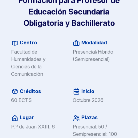
Formación para Profesor de
desde la FUSP-CEU, a través de los soportes de
comunicación, sitios web y redes sociales de la
Educación Secundaria
FUSP-CEU.
Obligatoria y Bachillerato
Centro
Modalidad
Facultad de
Presencial/Híbrido
Humanidades y
(Semipresencial)
Ciencias de la
Comunicación
Créditos
Inicio
60 ECTS
Octubre 2026
Lugar
Plazas
P.º de Juan XXIII, 6
Presencial: 50 /
Semipresencial: 100