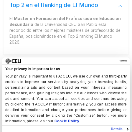
Top 2 en el Ranking de El Mundo
El
Máster en Formación del Profesorado en Educación
Secundaria
de la Universidad CEU San Pablo está
reconocido entre los mejores másteres de profesorado de
España, posicionándose en el Top 2 ranking El Mundo
2026.
Especialidades del Máster de
Your privacy is important for us
Profesorado
Your privacy is important to us At CEU, we use our own and third-party
cookies to improve our services by analyzing your browsing habits,
personalizing ads and content based on your interests, measuring
Modalidad presencial y semipresencial
performance, and gaining insights into the audiences who viewed the
ads and content. You can accept all cookies and continue browsing
en Madrid
by clicking the "I ACCEPT" button; alternatively, you can access more
detailed information and change your preferences before giving or
denying your consent by clicking the "Customize" button. For more
Prácticas en centros educativos (10
information, please visit our
Cookie Policy
.
semanas)
Details